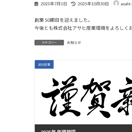
最
2025年7月1日
2025年10月30日
asahi
終
更
創業 50期目を迎えました。
新
日
今後とも株式会社アサヒ産業環境をよろしく
時
:
お知らせ
カテゴリー
前の記事
2025年 年頭挨拶