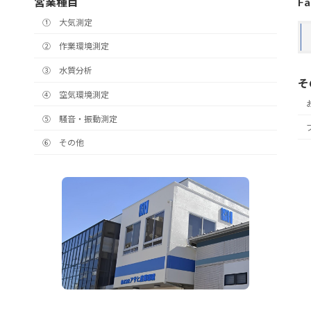
営業種目
Fa
① 大気測定
➁ 作業環境測定
③ 水質分析
そ
④ 空気環境測定
⑤ 騒音・振動測定
⑥ その他