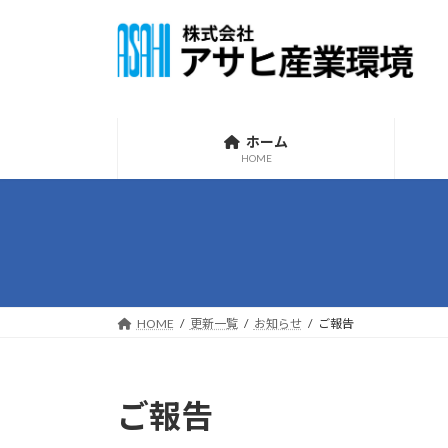
コ
ナ
ン
ビ
テ
ゲ
ン
ー
ツ
シ
へ
ョ
ホーム
ス
ン
HOME
キ
に
ッ
移
プ
動
HOME
更新一覧
お知らせ
ご報告
ご報告